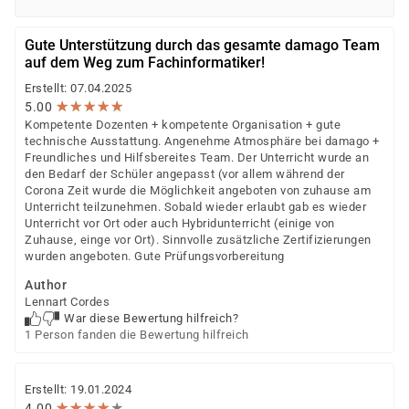
Gute Unterstützung durch das gesamte damago Team
auf dem Weg zum Fachinformatiker!
Erstellt: 07.04.2025
★
★
★
★
★
★
★
★
★
★
5.00
Kompetente Dozenten + kompetente Organisation + gute
technische Ausstattung. Angenehme Atmosphäre bei damago +
Freundliches und Hilfsbereites Team. Der Unterricht wurde an
den Bedarf der Schüler angepasst (vor allem während der
Corona Zeit wurde die Möglichkeit angeboten von zuhause am
Unterricht teilzunehmen. Sobald wieder erlaubt gab es wieder
Unterricht vor Ort oder auch Hybridunterricht (einige von
Zuhause, einge vor Ort). Sinnvolle zusätzliche Zertifizierungen
wurden angeboten. Gute Prüfungsvorbereitung
Author
Lennart Cordes
War diese Bewertung hilfreich?
1 Person fanden die Bewertung hilfreich
Erstellt: 19.01.2024
★
★
★
★
★
★
★
★
★
★
4.00