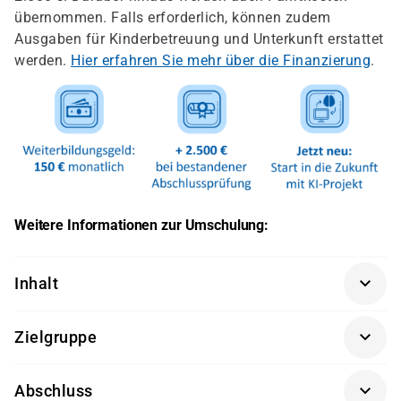
übernommen. Falls erforderlich, können zudem
Ausgaben für Kinderbetreuung und Unterkunft erstattet
werden.
Hier erfahren Sie mehr über die Finanzierung
.
Weitere Informationen zur Umschulung:
Inhalt
Die Umschulung zum Fachinformatiker in der
Zielgruppe
Fachrichtung Systemintegration gliedert sich nach der
neuen Verordnung auf die folgenden Lernfelder auf:
Quereinsteiger mit IT-Kenntnissen oder
Abschluss
Arbeitssuchende mit abgeschlossener Ausbildung, die
Lernfeld 1: Das Unternehmen und die eigene Rolle im