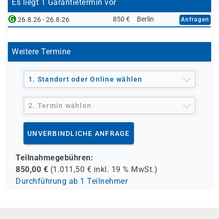
Es liegt 1 Garantietermin vor
Teilnehmer, die die
FCP-Zertifizierung
im Bereich
Kenntnissen aus der FortiGate-Schulung auf und
850 €
Berlin
26.8.26 - 26.8.26
Anfragen
Fortinet anstreben
richtet sich an Teilnehmer mit technischem
Hintergrund.
Diese FortiAnalyzer Schulung ist ideal für alle, die
Weitere Termine
Fortinet Security Fabric Komponenten administrieren
oder vertiefte Kenntnisse im Bereich Netzwerk-
Sicherheit erwerben möchten.
1. Standort oder Online wählen
2. Termin wählen
UNVERBINDLICHE ANFRAGE
Teilnahmegebühren:
850,00
€
(
1.011,50
€ inkl.
19 %
MwSt.)
Durchführung ab 1 Teilnehmer