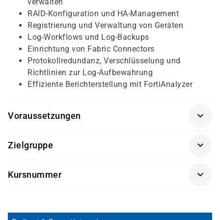
verwalten
RAID-Konfiguration und HA-Management
Registrierung und Verwaltung von Geräten
Log-Workflows und Log-Backups
Einrichtung von Fabric Connectors
Protokollredundanz, Verschlüsselung und
Richtlinien zur Log-Aufbewahrung
Effiziente Berichterstellung mit FortiAnalyzer
Voraussetzungen
Grundkenntnisse im Umgang mit Fortinet-
Zielgruppe
Produkten
Erfahrung mit Netzwerkkonfigurationen und
System- und Netzwerkadministratoren
Kursnummer
Sicherheitslösungen
IT-Sicherheitsverantwortliche
Besuch der Schulung
FortiGate Administrator
FAADM
Technische Fachkräfte in Rechenzentren
(FGT-ADM)
wird dringend empfohlen
Professionals, die FortiAnalyzer-Lösungen
implementieren oder betreuen
Die FortiAnalyzer Administrator Schulung baut auf den