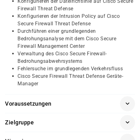
Konfigurieren der Dateirichtlinie auf Cisco Secure
Firewall Threat Defense
Konfigurieren der Intrusion Policy auf Cisco
Secure Firewall Threat Defense
Durchführen einer grundlegenden
Bedrohungsanalyse mit dem Cisco Secure
Firewall Management Center
Verwaltung des Cisco Secure Firewall-
Bedrohungsabwehrsystems
Fehlersuche im grundlegenden Verkehrsfluss
Cisco Secure Firewall Threat Defense Geräte-
Manager
Voraussetzungen
Für diesen Kurs sollten die Kursteilnehmer folgende
Zielgruppe
Vorkenntnisse mitbringen:
TCP/IP
Ingenieure für Netzsicherheit