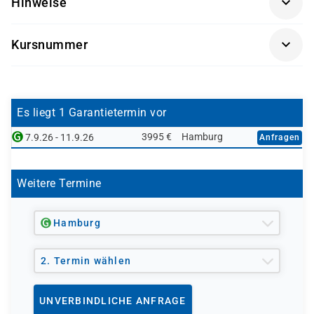
Hinweise
Grundlegende Routing-Protokolle
Verwalter
Firewall-, VPN- und IPS-Konzepte
Getränke und Snacks sind im Seminarpreis enthalten.
Kursnummer
CCNP-SNCF1
Es liegt 1 Garantietermin vor
3995 €
Hamburg
7.9.26 - 11.9.26
Anfragen
Weitere Termine
Hamburg
2. Termin wählen
UNVERBINDLICHE ANFRAGE