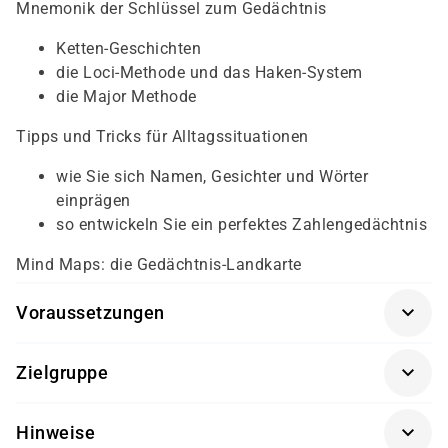
Mnemonik der Schlüssel zum Gedächtnis
Ketten-Geschichten
die Loci-Methode und das Haken-System
die Major Methode
Tipps und Tricks für Alltagssituationen
wie Sie sich Namen, Gesichter und Wörter
einprägen
so entwickeln Sie ein perfektes Zahlengedächtnis
Mind Maps: die Gedächtnis-Landkarte
Voraussetzungen
Für diesen Kurs sollten die Kursteilnehmer/-innen
Zielgruppe
folgende Vorkenntnisse mitbringen:
Dieser Kurs richtet sich an Mitarbeiter/-innen aus allen
keine
Hinweise
Bereichen.