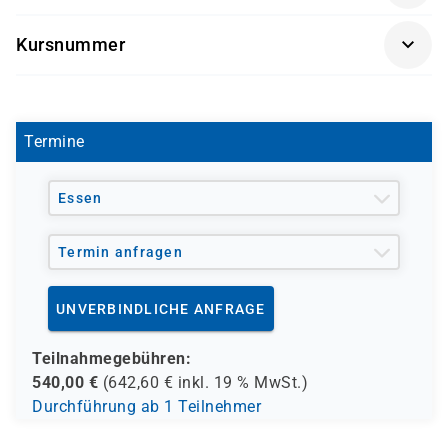
Getränke und Snacks sind im Seminarpreis enthalten.
Kursnummer
SK 3557
Termine
Essen
Termin anfragen
UNVERBINDLICHE ANFRAGE
Teilnahmegebühren:
540,00
€
(
642,60
€ inkl.
19 %
MwSt.)
Durchführung ab 1 Teilnehmer