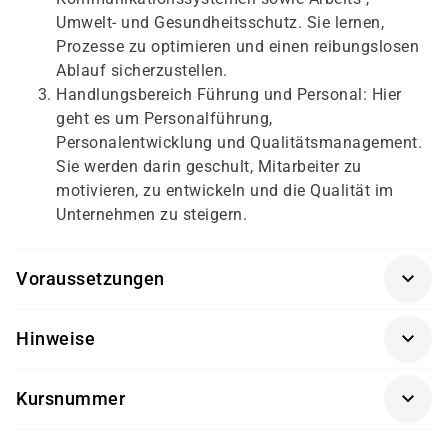
Umwelt- und Gesundheitsschutz. Sie lernen,
Prozesse zu optimieren und einen reibungslosen
Ablauf sicherzustellen.
Handlungsbereich Führung und Personal: Hier
geht es um Personalführung,
Personalentwicklung und Qualitätsmanagement.
Sie werden darin geschult, Mitarbeiter zu
motivieren, zu entwickeln und die Qualität im
Unternehmen zu steigern.
Voraussetzungen
Um an der Prüfung im Teil
Hinweise
"Fachrichtungsübergreifende Basisqualifikationen"
teilzunehmen, müssen Sie eine der folgenden
Prüfungsgebühren und Termine:
Voraussetzungen erfüllen:
Kursnummer
Die Prüfungen finden jährlich im Mai und November
Erfolgreich abgelegte Abschlussprüfung in einem
ME010
eines jeden Jahres statt. Bundeseinheitliche