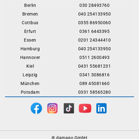
Berlin
030 28493760
Bremen
040 254133950
Cottbus
0355 86950060
Erfurt
0361 6443395
Essen
0201 24344410
Hamburg
040 254133950
Hannover
0511 2600493
Kiel
0431 55681231
Leipzig
0341 3086816
München
089 45081660
Potsdam
0331 58565280
Footer
® damago GmbH