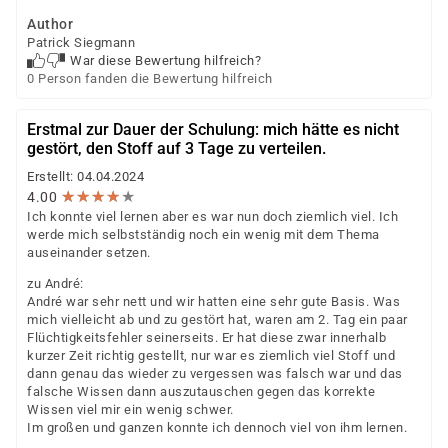
Author
Patrick Siegmann
War diese Bewertung hilfreich?
0 Person fanden die Bewertung hilfreich
Erstmal zur Dauer der Schulung: mich hätte es nicht
gestört, den Stoff auf 3 Tage zu verteilen.
Erstellt: 04.04.2024
★
★
★
★
★
★
★
★
★
★
4.00
Ich konnte viel lernen aber es war nun doch ziemlich viel. Ich
werde mich selbstständig noch ein wenig mit dem Thema
auseinander setzen.
zu André:
André war sehr nett und wir hatten eine sehr gute Basis. Was
mich vielleicht ab und zu gestört hat, waren am 2. Tag ein paar
Flüchtigkeitsfehler seinerseits. Er hat diese zwar innerhalb
kurzer Zeit richtig gestellt, nur war es ziemlich viel Stoff und
dann genau das wieder zu vergessen was falsch war und das
falsche Wissen dann auszutauschen gegen das korrekte
Wissen viel mir ein wenig schwer.
Im großen und ganzen konnte ich dennoch viel von ihm lernen.