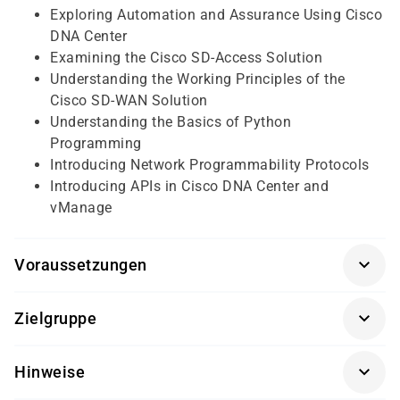
Exploring Automation and Assurance Using Cisco
DNA Center
Examining the Cisco SD-Access Solution
Understanding the Working Principles of the
Cisco SD-WAN Solution
Understanding the Basics of Python
Programming
Introducing Network Programmability Protocols
Introducing APIs in Cisco DNA Center and
vManage
Voraussetzungen
Für diesen Kurs sollten die Kursteilnehmer/-innen
Zielgruppe
folgende Vorkenntnisse mitbringen:
Dieser Kurs richtet sich an Netzwerktechniker/-innen,
Implementierung von Enterprise LAN Netzwerken
Hinweise
Netzwerkadministratoren/-innen, Helpdesk-Techniker/-
Grundkenntnisse von Enterprise Routing und
innen und Netzwerkingenieure/-innen, die die
Wireless Connectivity