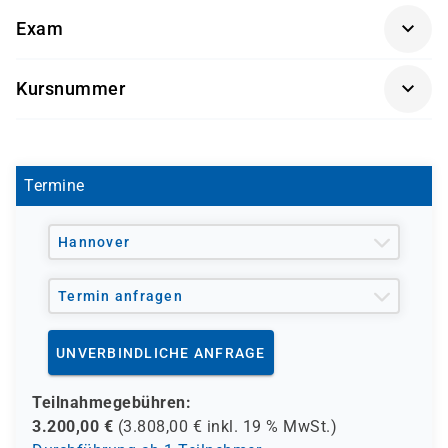
Getränke und Snacks sind im Seminarpreis enthalten.
Konfiguration, das Troubleshooting und die
Grundkenntnisse zum Verständnis von Python-
Exam
Verwaltung drahtgebundener und drahtloser Netzwerke
Skripten
im Unternehmen erlernen möchten.
Examensnummer: Pearson VUE Examen 350-401
Kursnummer
CISCO-ENCOR
Termine
Hannover
Termin anfragen
UNVERBINDLICHE ANFRAGE
Teilnahmegebühren:
3.200,00
€
(
3.808,00
€ inkl.
19 %
MwSt.)