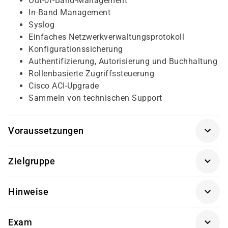
Out-of-Band-Management
In-Band Management
Syslog
Einfaches Netzwerkverwaltungsprotokoll
Konfigurationssicherung
Authentifizierung, Autorisierung und Buchhaltung
Rollenbasierte Zugriffssteuerung
Cisco ACI-Upgrade
Sammeln von technischen Support
Voraussetzungen
Für diesen Kurs sollten die Kursteilnehmer/-innen
Zielgruppe
folgende Vorkenntnisse mitbringen:
Dieser Kurs richtet sich an Netzwerkdesigner/-innen,
Verständnis von Netzwerkprotokollen, Routing
Hinweise
Netzwerkadministratoren/-innen, Netzwerktechniker/-
und Switching
innen, Systemingenieure/-innen,
Vertrautheit mit Cisco Ethernet-Switching-
Getränke und Snacks sind im Seminarpreis enthalten.
Rechenzentrumsingenieure/-innen,
Produkten
Exam