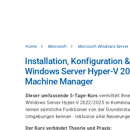
Direkt
alysieren,
zum
Inhalt
rbessern
d
levante
halte
zuzeigen.
Pfadnavigation
Home
Microsoft
Microsoft Windows Server
Alles
Installation, Konfiguration 
akzeptieren
Windows Server Hyper-V 202
Einstellungen
Machine Manager
Ablehnen
Dieser umfassende 5-Tage-Kurs
vermittelt Ihn
Windows Server Hyper-V 2022/2025 in Kombina
ressum
Datenschutzhinweis
lernen sämtliche Funktionen von der Grundinstal
Umgebungen kennen - inklusive aller Neuerungen
Der Kurs verbindet Theorie und Praxis: