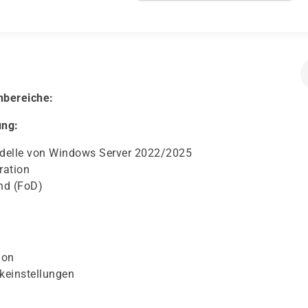
nbereiche:
ung:
odelle von Windows Server 2022/2025
ration
nd (FoD)
:
ion
keinstellungen