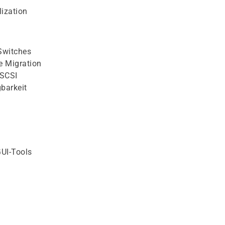
lization
 Switches
e Migration
iSCSI
barkeit
UI-Tools