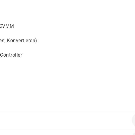
 SCVMM
n, Konvertieren)
Controller
de Kenntnisse vorausgesetzt: