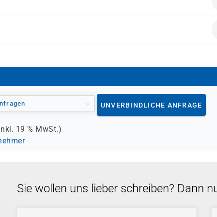
eams, HR/Enablement, Ops. Geeignet für Personen, die
l in den Arbeitsalltag integrieren möchten.
alten.
nfragen
UNVERBINDLICHE ANFRAGE
inkl.
19 %
MwSt.)
lnehmer
Sie wollen uns lieber schreiben? Dann n