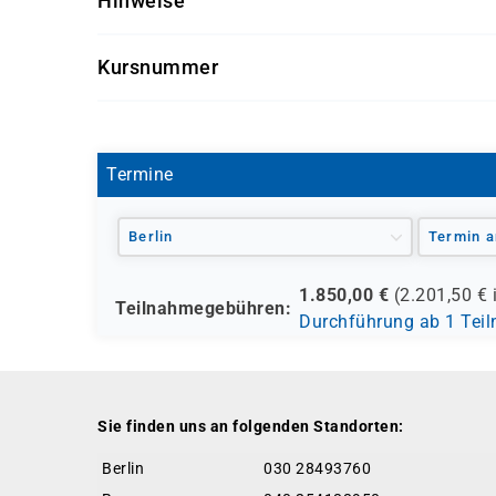
Hinweise
Gründerteams, Agenturen, Consultants, Projektt
Informationen besser organisieren und KI sinnvol
Getränke und Snacks sind im Seminarpreis enth
Kursnummer
D0145
Termine
Berlin
Termin a
1.850,00
€
(
2.201,50
€ 
Teilnahmegebühren:
Durchführung ab 1 Tei
Sie finden uns an folgenden Standorten:
Berlin
030 28493760