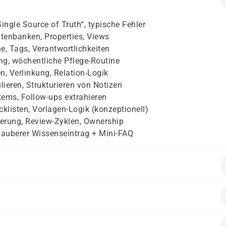
gle Source of Truth“, typische Fehler
atenbanken, Properties, Views
e, Tags, Verantwortlichkeiten
ng, wöchentliche Pflege-Routine
, Verlinkung, Relation-Logik
eren, Strukturieren von Notizen
tems, Follow-ups extrahieren
klisten, Vorlagen-Logik (konzeptionell)
nierung, Review-Zyklen, Ownership
sauberer Wissenseintrag + Mini-FAQ
Dokumentationssystemen von Vorteil
 Wissenssystem aufbauen oder verbessern möchten, z. B.
Konto anzulegen