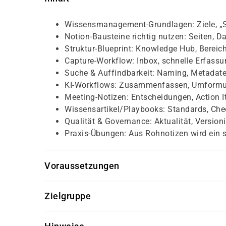
Wissensmanagement-Grundlagen: Ziele, „Sin
Notion-Bausteine richtig nutzen: Seiten, D
Struktur-Blueprint: Knowledge Hub, Bereich
Capture-Workflow: Inbox, schnelle Erfassu
Suche & Auffindbarkeit: Naming, Metadaten
KI-Workflows: Zusammenfassen, Umformuli
Meeting-Notizen: Entscheidungen, Action I
Wissensartikel/Playbooks: Standards, Chec
Qualität & Governance: Aktualität, Versio
Praxis-Übungen: Aus Rohnotizen wird ein 
Voraussetzungen
Grundlegende Computerkenntnisse
Zielgruppe
erste Erfahrung mit digitalen Tools oder 
Einsteiger und Wissensarbeiter, die Notion als
Zugang zu Notion oder Bereitschaft, ein 