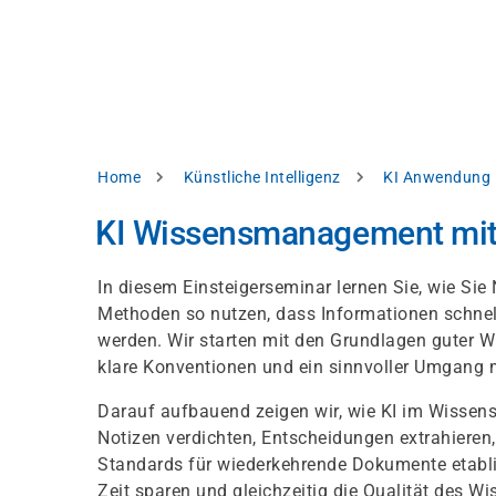
Direkt
alysieren,
zum
Inhalt
rbessern
d
levante
halte
zuzeigen.
Pfadnavigation
Home
Künstliche Intelligenz
KI Anwendung
Alles
KI Wissensmanagement mit
akzeptieren
Einstellungen
In diesem Einsteigerseminar lernen Sie, wie Sie
Methoden so nutzen, dass Informationen schnell
Ablehnen
werden. Wir starten mit den Grundlagen guter W
klare Konventionen und ein sinnvoller Umgang 
ressum
Datenschutzhinweis
Darauf aufbauend zeigen wir, wie KI im Wissen
Notizen verdichten, Entscheidungen extrahieren,
Standards für wiederkehrende Dokumente etablie
Zeit sparen und gleichzeitig die Qualität des W