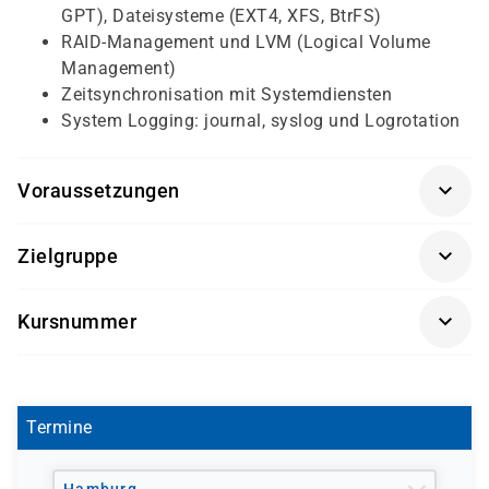
GPT), Dateisysteme (EXT4, XFS, BtrFS)
RAID-Management und LVM (Logical Volume
Management)
Zeitsynchronisation mit Systemdiensten
System Logging: journal, syslog und Logrotation
Voraussetzungen
Grundkenntnisse im Umgang mit Linux werden
Zielgruppe
vorausgesetzt
Teilnehmenden wird empfohlen, vorher den Kurs
Angehende Linux-Systemadministratoren
Kursnummer
Linux Basics (LINBASIC)
zu absolvieren
IT-Fachkräfte, die Linux-Server effizient und sicher
LINAD
verwalten möchten
Diese Schulung richtet sich an Linux-Nutzer mit ersten
Technische Mitarbeiter in Rechenzentren und
Erfahrungen, die professionell administrieren möchten.
DevOps-Teams
Termine
Systemverantwortliche, die moderne Linux-Tools
produktiv einsetzen wollen