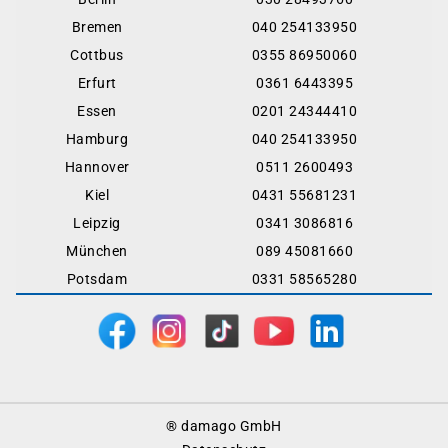
Bremen
040 254133950
Cottbus
0355 86950060
Erfurt
0361 6443395
Essen
0201 24344410
Hamburg
040 254133950
Hannover
0511 2600493
Kiel
0431 55681231
Leipzig
0341 3086816
München
089 45081660
Potsdam
0331 58565280
Footer
® damago GmbH
Menu