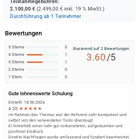
Teilnahmegebühren:
2.100,00
€
(
2.499,00
€ inkl.
19 %
MwSt.)
Durchführung ab 1 Teilnehmer
Bewertungen
5 Sterne
0
Basierend auf 2 Bewertungen
3.60
/5
4 Sterne
1
3 Sterne
1
2 Sterne
0
1 Stern
0
Gute lohnenswerte Schulung
Erstellt: 18.06.2026
★
★
★
★
★
★
★
★
★
★
4.20
Im Rahmen des Themas war der Referent sehr kompetent und
selbst von den verwendeten Tools überzeugt.
Er hinterließ einen sehr gut vorbereiteten, aufgeräumten und
psoitiven Eindruck.
Direkte Nachfragen wurde umfassend und fundiert beantwortet.