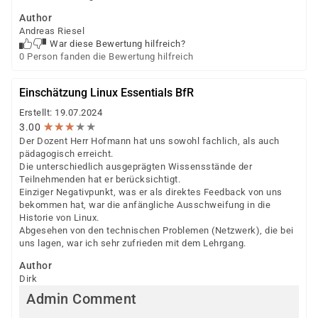
Author
Andreas Riesel
War diese Bewertung hilfreich?
0 Person fanden die Bewertung hilfreich
Einschätzung Linux Essentials BfR
Erstellt: 19.07.2024
★
★
★
★
★
★
★
★
★
★
3.00
Der Dozent Herr Hofmann hat uns sowohl fachlich, als auch
pädagogisch erreicht.
Die unterschiedlich ausgeprägten Wissensstände der
Teilnehmenden hat er berücksichtigt.
Einziger Negativpunkt, was er als direktes Feedback von uns
bekommen hat, war die anfängliche Ausschweifung in die
Historie von Linux.
Abgesehen von den technischen Problemen (Netzwerk), die bei
uns lagen, war ich sehr zufrieden mit dem Lehrgang.
Author
Dirk
Admin Comment