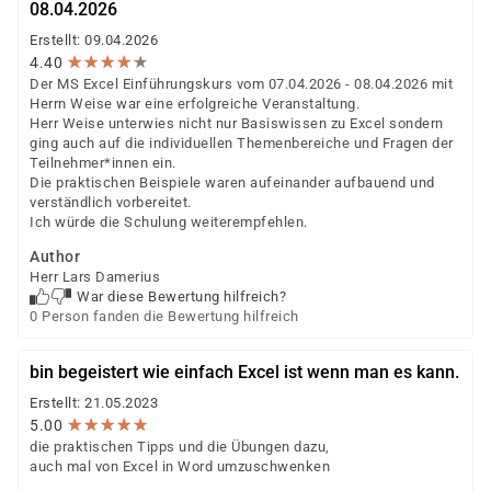
08.04.2026
Erstellt: 09.04.2026
★
★
★
★
★
★
★
★
★
★
4.40
Der MS Excel Einführungskurs vom 07.04.2026 - 08.04.2026 mit
Herrn Weise war eine erfolgreiche Veranstaltung.
Herr Weise unterwies nicht nur Basiswissen zu Excel sondern
ging auch auf die individuellen Themenbereiche und Fragen der
Teilnehmer*innen ein.
Die praktischen Beispiele waren aufeinander aufbauend und
verständlich vorbereitet.
Ich würde die Schulung weiterempfehlen.
Author
Herr Lars Damerius
War diese Bewertung hilfreich?
0 Person fanden die Bewertung hilfreich
bin begeistert wie einfach Excel ist wenn man es kann.
Erstellt: 21.05.2023
★
★
★
★
★
★
★
★
★
★
5.00
die praktischen Tipps und die Übungen dazu,
auch mal von Excel in Word umzuschwenken