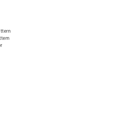
ttern
ttern
r