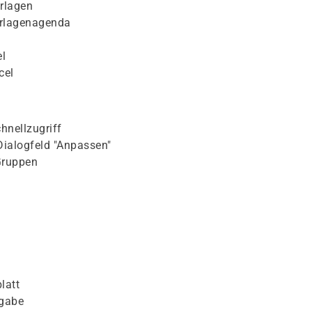
rlagen
orlagenagenda
l
cel
hnellzugriff
Dialogfeld "Anpassen"
Gruppen
latt
ngabe