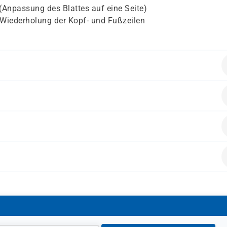
 (Anpassung des Blattes auf eine Seite)
/Wiederholung der Kopf- und Fußzeilen
ende Vorkenntnisse mitbringen:
en möchten, wie die Arbeitsoberfläche von Excel aufgebaut is
erung von Daten auftreten können und wie das Programm d
 enthalten.