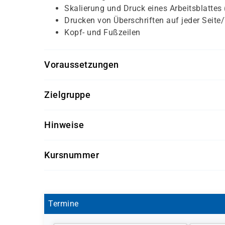
Skalierung und Druck eines Arbeitsblattes
Drucken von Überschriften auf jeder Seite
Kopf- und Fußzeilen
Voraussetzungen
Für diesen Kurs sollten die Kursteilnehmer folg
Zielgruppe
Windows Grundkenntnisse
Dieser Kurs richtet sich an Anwender, die erlern
Hinweise
welche Besonderheiten bei Eingabe und Veränd
Eingaben verarbeitet.
Software-Version nach Kundenwunsch
Kursnummer
Getränke und Snacks sind im Seminarpreis
S 1122
Termine