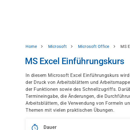
Direkt
alysieren,
zum
Inhalt
rbessern
d
levante
halte
zuzeigen.
Pfadnavigation
Home
Microsoft
Microsoft Office
MS E
Alles
MS Excel Einführungskurs
akzeptieren
Einstellungen
In diesem Microsoft Excel Einführungskurs wird
der Druck von Arbeitsblättern und Arbeitsmappen
Ablehnen
der Funktionen sowie des Schnellzugriffs. Darüb
Termineingabe, die Änderungen, die Durchführu
Arbeitsblättern, die Verwendung von Formeln und
ressum
Datenschutzhinweis
Themen mit vielen praktischen Übungen.
Dauer