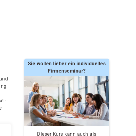
Sie wollen lieber ein individuelles
Firmenseminar?
 und
ung
d
el-
e
Dieser Kurs kann auch als