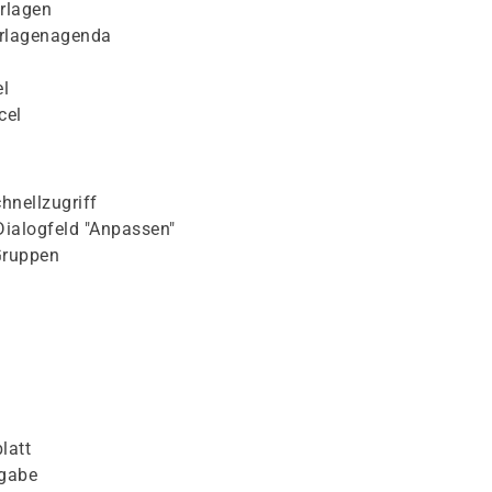
rlagen
orlagenagenda
l
cel
hnellzugriff
Dialogfeld "Anpassen"
Gruppen
latt
ngabe