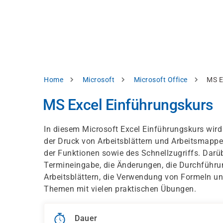
Direkt
alysieren,
zum
Inhalt
rbessern
d
levante
halte
zuzeigen.
Pfadnavigation
Home
Microsoft
Microsoft Office
MS E
Alles
MS Excel Einführungskurs
akzeptieren
Einstellungen
In diesem Microsoft Excel Einführungskurs wird
der Druck von Arbeitsblättern und Arbeitsmappen
Ablehnen
der Funktionen sowie des Schnellzugriffs. Darüb
Termineingabe, die Änderungen, die Durchführu
Arbeitsblättern, die Verwendung von Formeln und
ressum
Datenschutzhinweis
Themen mit vielen praktischen Übungen.
Dauer