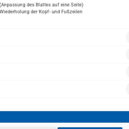
 (Anpassung des Blattes auf eine Seite)
/Wiederholung der Kopf- und Fußzeilen
ende Vorkenntnisse mitbringen:
en möchten, wie die Arbeitsoberfläche von Excel aufgebaut is
erung von Daten auftreten können und wie das Programm d
 enthalten.