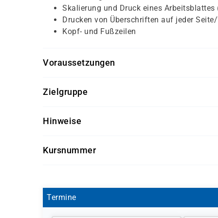
Skalierung und Druck eines Arbeitsblattes
Drucken von Überschriften auf jeder Seite
Kopf- und Fußzeilen
Voraussetzungen
Für diesen Kurs sollten die Kursteilnehmer folg
Zielgruppe
Windows Grundkenntnisse
Dieser Kurs richtet sich an Anwender, die erlern
Hinweise
welche Besonderheiten bei Eingabe und Veränd
Eingaben verarbeitet.
Software-Version nach Kundenwunsch
Kursnummer
Getränke und Snacks sind im Seminarpreis
S 1122
Termine