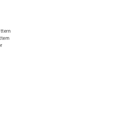
ttern
ttern
r