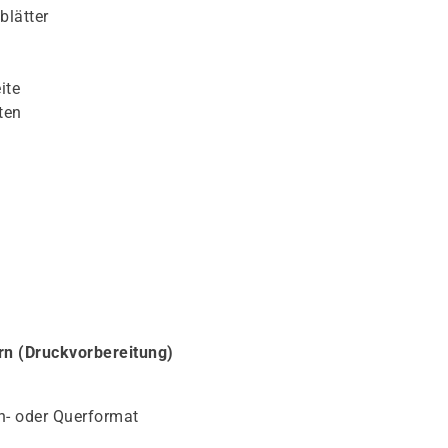
blätter
ite
ten
ern (Druckvorbereitung)
h- oder Querformat