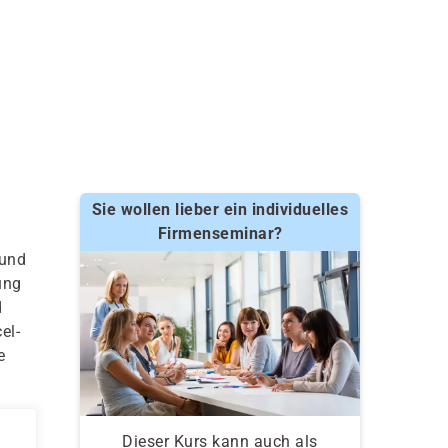
Sie wollen lieber ein individuelles
Firmenseminar?
 und
ung
d
el-
e
Dieser Kurs kann auch als