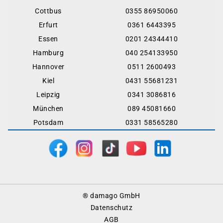
Cottbus
0355 86950060
Erfurt
0361 6443395
Essen
0201 24344410
Hamburg
040 254133950
Hannover
0511 2600493
Kiel
0431 55681231
Leipzig
0341 3086816
München
089 45081660
Potsdam
0331 58565280
Footer
® damago GmbH
Menu
Datenschutz
AGB