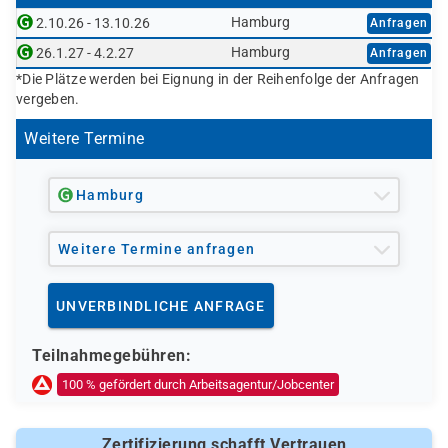
oder SGB III)
Hamburg
2.10.26 - 13.10.26
Anfragen
Jobcenter (können eine Förderung empfehlen
Hamburg
26.1.27 - 4.2.27
Anfragen
bzw. veranlassen; die Ausstellung des
*Die Plätze werden bei Eignung in der Reihenfolge der Anfragen
Bildungsgutscheins erfolgt durch die Agentur für
vergeben.
Arbeit)
Weitere Termine
Berufsförderungsdienst (BFD) der Bundeswehr
Deutsche Rentenversicherung
Europäischer Sozialfonds (ESF)
Hamburg
Weitere öffentliche oder private Kostenträger
Ob eine Förderung oder Kostenübernahme möglich ist,
Weitere Termine anfragen
entscheidet der jeweilige Kostenträger nach einer
individuellen Prüfung Ihrer persönlichen
UNVERBINDLICHE ANFRAGE
Voraussetzungen und Förderfähigkeit.
Teilnahmegebühren:
100 % gefördert durch Arbeitsagentur/Jobcenter
Zertifizierung schafft Vertrauen