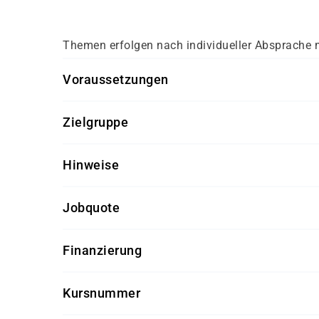
Themen erfolgen nach individueller Absprache 
Voraussetzungen
Für diesen Kurs sollten die Kursteilnehmer/-inn
Zielgruppe
keine
Dieser Kurs richtet sich an IT-Fachleute, die si
Hinweise
Getränke und Snacks sind im Seminarpreis enth
Jobquote
100%
Finanzierung
Förderung durch
Kursnummer
- den Europäischen Sozialfond ESF
PV 7730