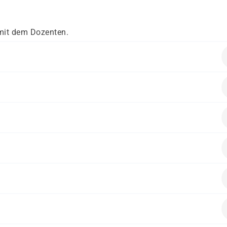
mit dem Dozenten.
en folgende Vorkenntnisse mitbringen:
ch auf die Cisco Prüfung 200-301 vorbereiten möchten.
alten.