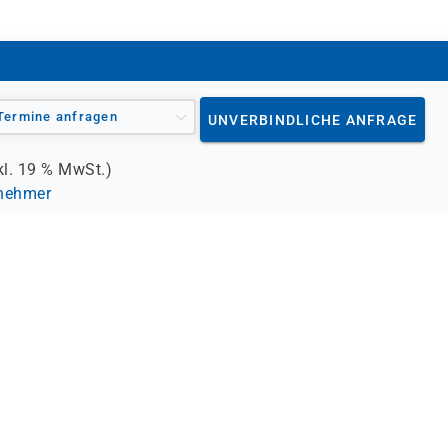
BFD)
Termine anfragen
UNVERBINDLICHE ANFRAGE
kl.
19 %
MwSt.)
lnehmer