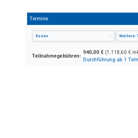
- den Berufsförderungsdienst der Bundeswehr (
- verschiedene Berufsgenossenschaften
- regionale Einrichtungen
Termine
und andere Träger möglich
Essen
Weitere 
940,00
€
(
1.118,60
€ in
Teilnahmegebühren:
Durchführung ab 1 Tei