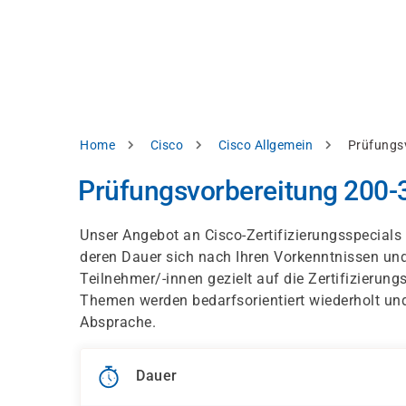
Direkt
alysieren,
zum
Inhalt
rbessern
d
levante
halte
zuzeigen.
Pfadnavigation
Home
Cisco
Cisco Allgemein
Prüfungs
Alles
Prüfungsvorbereitung 200
akzeptieren
Einstellungen
Unser Angebot an Cisco-Zertifizierungsspecial
deren Dauer sich nach Ihren Vorkenntnissen und
Ablehnen
Teilnehmer/-innen gezielt auf die Zertifizierun
Themen werden bedarfsorientiert wiederholt un
Absprache.
ressum
Datenschutzhinweis
Dauer