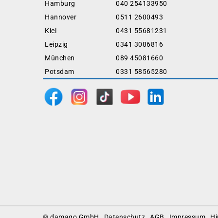
Hamburg
040 254133950
Hannover
0511 2600493
Kiel
0431 55681231
Leipzig
0341 3086816
München
089 45081660
Potsdam
0331 58565280
Footer
® damago GmbH
Datenschutz
AGB
Impressum
Hi