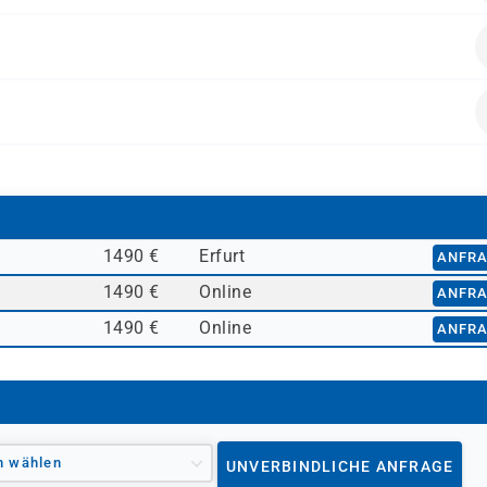
, die mit der Administration der SAP®-Software zu tun hab
alten.
1490 €
Erfurt
ANFR
1490 €
Online
ANFR
1490 €
Online
ANFR
n wählen
UNVERBINDLICHE ANFRAGE