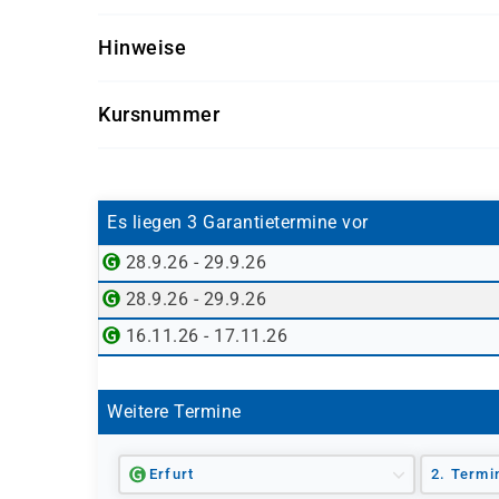
Führungskräfte, Fachbereichsanwender und alle
Hinweise
Getränke und Snacks sind im Seminarpreis enth
Kursnummer
ADM940L-AGM
Es liegen 3 Garantietermine vor
28.9.26 - 29.9.26
28.9.26 - 29.9.26
16.11.26 - 17.11.26
Weitere Termine
Erfurt
2. Termi