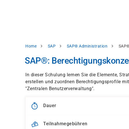
Direkt
alysieren,
zum
Inhalt
rbessern
d
levante
halte
zuzeigen.
Pfadnavigation
Home
SAP
SAP® Administration
SAP®
Alles
SAP®: Berechtigungskonze
akzeptieren
Einstellungen
In dieser Schulung lernen Sie die Elemente, S
erstellen und zuordnen Berechtigungsprofile mi
Ablehnen
"Zentralen Benutzerverwaltung".
ressum
Datenschutzhinweis
Dauer
Teilnahmegebühren