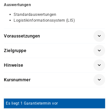
Auswertungen
Standardauswertungen
Logistikinformationssystem (LIS)
Voraussetzungen
SAP® Überblick
(SAP01K-AGM)
Zielgruppe
Sachbearbeiter und Führungskräfte im Bereich der
Hinweise
Materialwirtschaft (MM)
Getränke und Snacks sind im Seminarpreis enthalten.
Kursnummer
SCM500L-AGM
Es liegt 1 Garantietermin vor