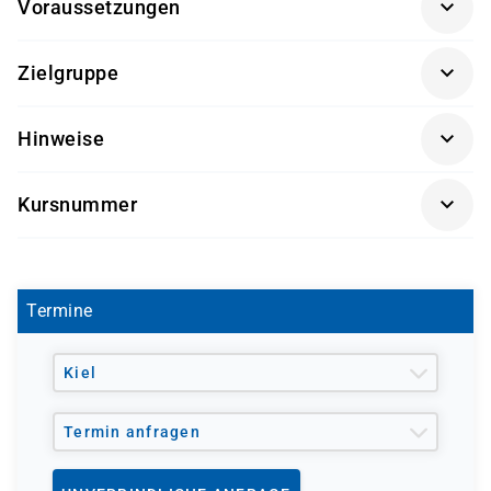
Voraussetzungen
Grundlegendes Verständnis von Microsoft 365-
Zielgruppe
Produkten und -Diensten
Vertrautheit mit Microsoft Purview
Auditoren
Hinweise
Verständnis der Datensicherheitskonzepte
Informationsschutz- und
Getränke und Snacks sind im Seminarpreis enthalten.
Complianceadministratoren
Kursnummer
Security Operations Analysten
SC-5003
Termine
Kiel
Termin anfragen