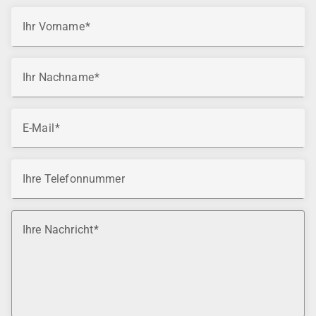
Betriebssystemen
Ihr Vorname
Grundkenntnisse in Skriptsprachen, da Kurslabs
PowerShell und CLI verwenden können
Empfohlen wird die vorherige Teilnahme am Kurs
Ihr Nachname
Microsoft Azure Administrator
E-Mail
Ihre Telefonnummer
Ihre Nachricht