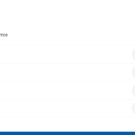
mie
folgende Vorkenntnisse mitbringen:
e Grundkenntnisse
 -hilfskräfte aus ambulanten, teilstationären und stationäre
alten.