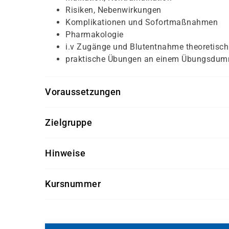
Risiken, Nebenwirkungen
Komplikationen und Sofortmaßnahmen
Pharmakologie
i.v Zugänge und Blutentnahme theoretisch
praktische Übungen an einem Übungsdum
Voraussetzungen
Für diesen Kurs sollten die Kursteilnehmenden 
Zielgruppe
medizinisch-pflegerische und anatomisch
Dieser Kurs richtet sich an Pflegefachkräfte und
Hinweise
Pflegeeinrichtungen.
Getränke und Snacks sind im Seminarpreis enth
Kursnummer
P 3712