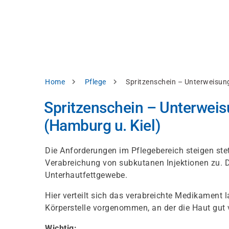
Direkt
alysieren,
zum
Inhalt
rbessern
d
levante
halte
zuzeigen.
Pfadnavigation
Home
Pflege
Spritzenschein – Unterweisung
Alles
Spritzenschein – Unterweisu
akzeptieren
(Hamburg u. Kiel)
Einstellungen
Ablehnen
Die Anforderungen im Pflegebereich steigen stet
Verabreichung von subkutanen Injektionen zu. D
Unterhautfettgewebe.
ressum
Datenschutzhinweis
Hier verteilt sich das verabreichte Medikament
Körperstelle vorgenommen, an der die Haut gut 
Wichtig: