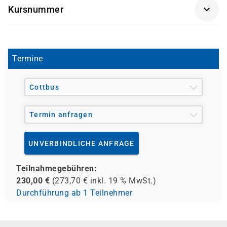
Kursnummer
Personen, die ihre Deutschkenntnisse offiziell
nachweisen möchten (z. B. für Bewerbung,
SP0150
Berufsanerkennung oder Einbürgerung)
Teilnehmende von Integrations- und
Termine
Sprachkursen, die das C1-Niveau abgeschlossen
haben
Cottbus
Termin anfragen
UNVERBINDLICHE ANFRAGE
Teilnahmegebühren:
230,00
€
(
273,70
€ inkl.
19 %
MwSt.)
Durchführung ab 1 Teilnehmer