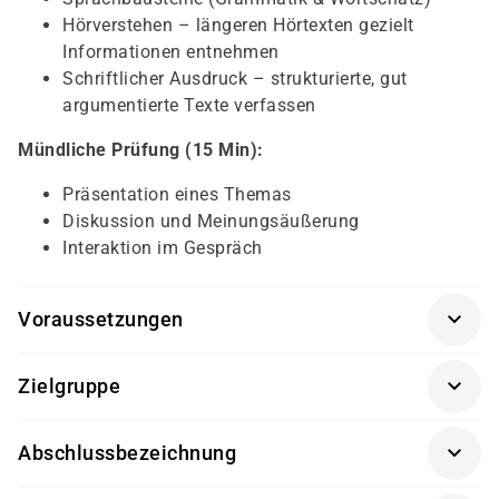
Hörverstehen – längeren Hörtexten gezielt
Informationen entnehmen
Schriftlicher Ausdruck
– strukturierte, gut
argumentierte Texte verfassen
Mündliche Prüfung (15 Min):
Präsentation eines Themas
Diskussion und Meinungsäußerung
Interaktion im Gespräch
Voraussetzungen
Sprachkenntnisse auf dem Niveau C1 des
Zielgruppe
Gemeinsamen Europäischen Referenzrahmens
Dieses Prüfungsangebot richtet sich an:
(GER)
Abschlussbezeichnung
Empfohlene Teilnahme an einem vorbereitenden
Berufstätige, die Deutsch auf akademischem oder
C1-Kurs oder gleichwertige Kenntnisse
telc-Zertifikat Deutsch C1
professionellem Niveau benötigen