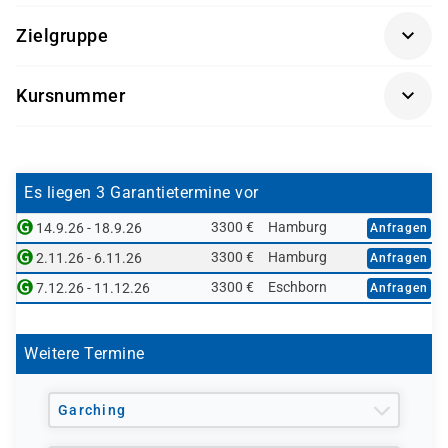
Erfahrung in der Systemadministration unter
Zielgruppe
Microsoft Windows oder Linux
Systemadministratoren, die VMware vSphere
Kursnummer
implementieren möchten
VSICM
Systemingenieure, die eine stabile
Virtualisierungsumgebung aufbauen und
betreuen
Es liegen 3 Garantietermine vor
IT-Fachkräfte, die eine Grundlage für weitere
3300 €
Hamburg
14.9.26 - 18.9.26
Anfragen
VMware-Zertifizierungen legen möchten
3300 €
Hamburg
2.11.26 - 6.11.26
Anfragen
3300 €
Eschborn
7.12.26 - 11.12.26
Anfragen
Weitere Termine
Garching