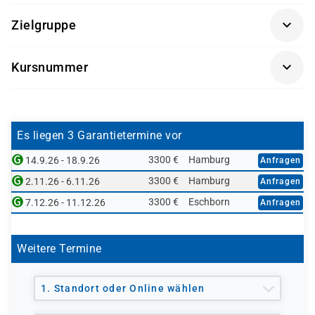
Erfahrung in der Systemadministration unter
Zielgruppe
Microsoft Windows oder Linux
Systemadministratoren, die VMware vSphere
Kursnummer
implementieren möchten
VSICM
Systemingenieure, die eine stabile
Virtualisierungsumgebung aufbauen und
betreuen
Es liegen 3 Garantietermine vor
IT-Fachkräfte, die eine Grundlage für weitere
3300 €
Hamburg
14.9.26 - 18.9.26
Anfragen
VMware-Zertifizierungen legen möchten
3300 €
Hamburg
2.11.26 - 6.11.26
Anfragen
3300 €
Eschborn
7.12.26 - 11.12.26
Anfragen
Weitere Termine
1. Standort oder Online wählen