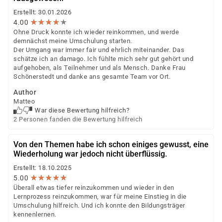
Ermittlung von möglichen Berufen, Selbst- und
Erstellt: 30.01.2026
Fremdeinschätzung zu den Berufsfeldern,
★
★
★
★
★
★
★
★
★
★
4.00
Auswertung und Erstellung eines Profils
Ohne Druck konnte ich wieder reinkommen, und werde
demnächst meine Umschulung starten.
Der Umgang war immer fair und ehrlich miteinander. Das
schätze ich an damago. Ich fühlte mich sehr gut gehört und
aufgehoben, als Teilnehmer und als Mensch. Danke Frau
Schönerstedt und danke ans gesamte Team vor Ort.
Author
Matteo
War diese Bewertung hilfreich?
2 Personen fanden die Bewertung hilfreich
Von den Themen habe ich schon einiges gewusst, eine
Wiederholung war jedoch nicht überflüssig.
Erstellt: 18.10.2025
★
★
★
★
★
★
★
★
★
★
5.00
Überall etwas tiefer reinzukommen und wieder in den
Lernprozess reinzukommen, war für meine Einstieg in die
Umschulung hilfreich. Und ich konnte den Bildungsträger
kennenlernen.