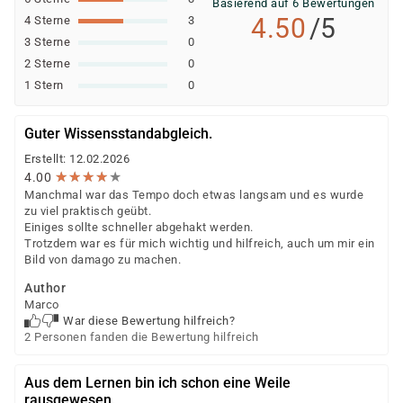
Basierend auf 6 Bewertungen
Schaltungen, logische Operatoren,
4.50
/5
4 Sterne
3
Wahrheitstabellen
3 Sterne
0
2 Sterne
0
Grundlagen der Programmierung:
1 Stern
0
Entwicklungszyklus, Werkzeuge, variable
Datentypen, Kontrollstrukturen
Guter Wissensstandabgleich.
Erstellt: 12.02.2026
Gegenüberstellung der Fachrichtungen:
★
★
★
★
★
★
★
★
★
★
4.00
Manchmal war das Tempo doch etwas langsam und es wurde
Vorstellung Lehrplan Anwendungsentwicklung
zu viel praktisch geübt.
Vorstellung Lehrplan Systemintegration
Einiges sollte schneller abgehakt werden.
Trotzdem war es für mich wichtig und hilfreich, auch um mir ein
Pro und Contra für persönliche Interessen und
Bild von damago zu machen.
Stärken
Author
die Berufe „Fachinformatiker“ in der Praxis
Marco
War diese Bewertung hilfreich?
Kompetenzfeststellung:
2 Personen fanden die Bewertung hilfreich
Einstufungstest und Eignungsfeststellung,
Aus dem Lernen bin ich schon eine Weile
persönliches Gespräch zum Thema Umschulung,
rausgewesen.