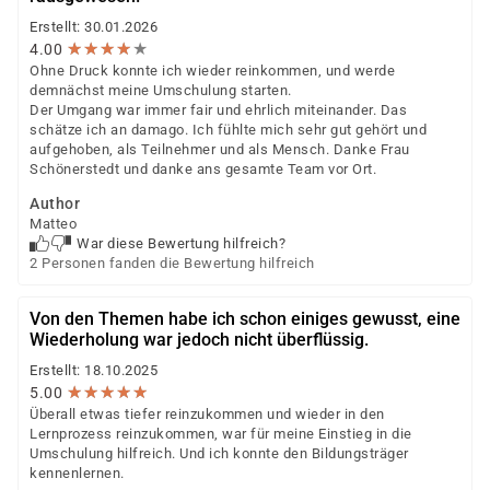
Ermittlung von möglichen Berufen, Selbst- und
Erstellt: 30.01.2026
Fremdeinschätzung zu den Berufsfeldern,
★
★
★
★
★
★
★
★
★
★
4.00
Auswertung und Erstellung eines Profils
Ohne Druck konnte ich wieder reinkommen, und werde
demnächst meine Umschulung starten.
Der Umgang war immer fair und ehrlich miteinander. Das
schätze ich an damago. Ich fühlte mich sehr gut gehört und
aufgehoben, als Teilnehmer und als Mensch. Danke Frau
Schönerstedt und danke ans gesamte Team vor Ort.
Author
Matteo
War diese Bewertung hilfreich?
2 Personen fanden die Bewertung hilfreich
Von den Themen habe ich schon einiges gewusst, eine
Wiederholung war jedoch nicht überflüssig.
Erstellt: 18.10.2025
★
★
★
★
★
★
★
★
★
★
5.00
Überall etwas tiefer reinzukommen und wieder in den
Lernprozess reinzukommen, war für meine Einstieg in die
Umschulung hilfreich. Und ich konnte den Bildungsträger
kennenlernen.