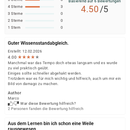
Basierend auf 6 Bewertungen
Schaltungen, logische Operatoren,
4.50
/5
4 Sterne
3
Wahrheitstabellen
3 Sterne
0
2 Sterne
0
Grundlagen der Programmierung:
1 Stern
0
Entwicklungszyklus, Werkzeuge, variable
Datentypen, Kontrollstrukturen
Guter Wissensstandabgleich.
Erstellt: 12.02.2026
Gegenüberstellung der Fachrichtungen:
★
★
★
★
★
★
★
★
★
★
4.00
Manchmal war das Tempo doch etwas langsam und es wurde
Vorstellung Lehrplan Anwendungsentwicklung
zu viel praktisch geübt.
Vorstellung Lehrplan Systemintegration
Einiges sollte schneller abgehakt werden.
Trotzdem war es für mich wichtig und hilfreich, auch um mir ein
Pro und Contra für persönliche Interessen und
Bild von damago zu machen.
Stärken
Author
die Berufe „Fachinformatiker“ in der Praxis
Marco
War diese Bewertung hilfreich?
Kompetenzfeststellung:
2 Personen fanden die Bewertung hilfreich
Einstufungstest und Eignungsfeststellung,
Aus dem Lernen bin ich schon eine Weile
persönliches Gespräch zum Thema Umschulung,
rausgewesen.