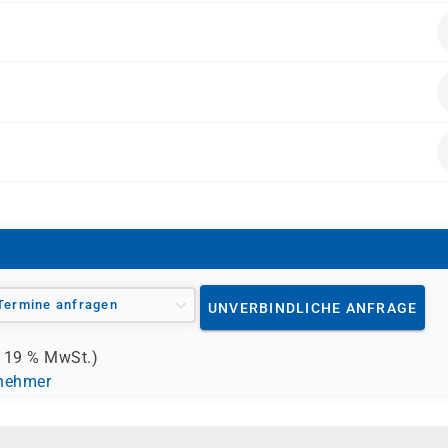
alten.
BFD)
Termine anfragen
UNVERBINDLICHE ANFRAGE
.
19 %
MwSt.)
lnehmer