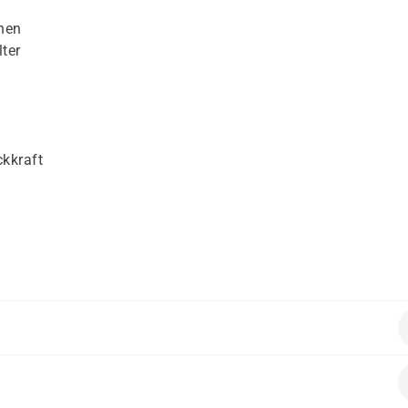
nen
ter
kkraft
e grundlegenden Techniken von Adobe AfterEffects kennenlern