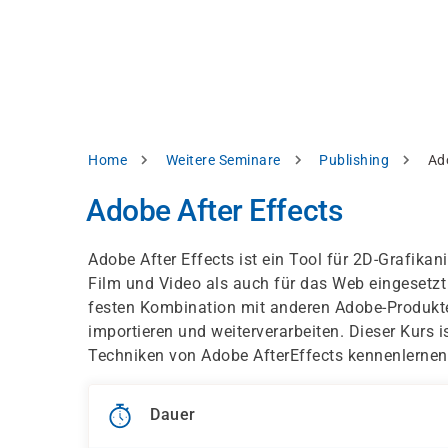
Direkt
alysieren,
zum
Inhalt
rbessern
d
levante
halte
zuzeigen.
Pfadnavigation
Home
Weitere Seminare
Publishing
Ad
Alles
Adobe After Effects
akzeptieren
Einstellungen
Adobe After Effects ist ein Tool für 2D-Grafika
Film und Video als auch für das Web eingesetzt 
Ablehnen
festen Kombination mit anderen Adobe-Produkt
importieren und weiterverarbeiten. Dieser Kurs i
Techniken von Adobe AfterEffects kennenlernen
ressum
Datenschutzhinweis
Dauer