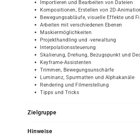
Importieren und Bearbeiten von Dateien
Kompositionen, Erstellen von 2D-Animatio
Bewegungsabläufe, visuelle Effekte und Fil
Arbeiten mit verschiedenen Ebenen
Maskiermöglichkeiten
Projekthandling und -verwaltung
Interpolationssteuerung
Skalierung, Drehung, Bezugspunkt und Dec
Keyframe-Assistenten
Trimmen, Bewegungsunschärfe
Luminanz, Spurmatten und Alphakanäle
Rendering und Filmerstellung
Tipps und Tricks
Zielgruppe
Dieser Kurs richtet sich an Teilnehmer, die di
Hinweise
und effektiv nutzen möchten.