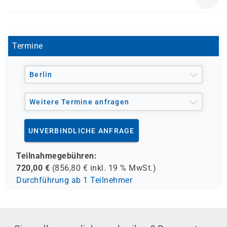
- den Europäischen Sozialfond ESF
D 8016
- den Berufsförderungsdienst der Bundeswehr (BFD)
- verschiedene Berufsgenossenschaften
- regionale Einrichtungen
Termine
und andere Träger möglich
Berlin
Weitere Termine anfragen
UNVERBINDLICHE ANFRAGE
Teilnahmegebühren:
720,00
€
(
856,80
€ inkl.
19 %
MwSt.)
Durchführung ab 1 Teilnehmer