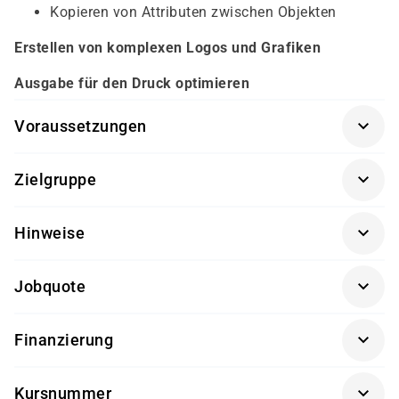
Kopieren von Attributen zwischen Objekten
Erstellen von komplexen Logos und Grafiken
Ausgabe für den Druck optimieren
Voraussetzungen
Für diesen Kurs sollten die Kursteilnehmer/-innen
Zielgruppe
folgende Vorkenntnisse mitbringen:
Dieser Kurs richtet sich an fortgeschrittene Anwender/-
Grundkenntnisse von Adobe Illustrator werden
Hinweise
innen, die bereits Erfahrung mit Illustrator gesammelt
vorausgesetzt
und nun die erweiterten Möglichkeiten des Programms
Getränke und Snacks sind im Seminarpreis enthalten.
kennenlernen und umsetzen möchten.
Jobquote
100%
Finanzierung
Förderung durch
Kursnummer