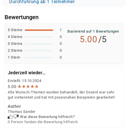
Durchführung ab 1 Teilnehmer
Bewertungen
5 Sterne
1
Basierend auf 1 Bewertungen
5.00
/5
4 Sterne
0
3 Sterne
0
2 Sterne
0
1 Stern
0
Jederzeit wieder...
Erstellt: 15.10.2024
★
★
★
★
★
★
★
★
★
★
5.00
Alle Wunsch-Themen wurden behandelt, der Dozent war sehr
gut vorbereitet und hat mit praxisnahen Beispielen gearbeitet!
Author
Thomas Sander
War diese Bewertung hilfreich?
0 Person fanden die Bewertung hilfreich