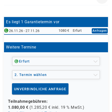
- den Europäischen Sozialfond ESF
D 8011
- den Berufsförderungsdienst der Bundeswehr (BFD)
- verschiedene Berufsgenossenschaften
- regionale Einrichtungen
Es liegt 1 Garantietermin vor
1080 €
Erfurt
26.11.26 - 27.11.26
Anfragen
und andere Träger möglich
Weitere Termine
Erfurt
2. Termin wählen
UNVERBINDLICHE ANFRAGE
Teilnahmegebühren:
1.080,00
€
(
1.285,20
€ inkl.
19 %
MwSt.)