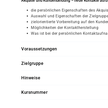
Akquise und Kundenbindung – neue Kontakte aufb
die persönlichen Eigenschaften des Akquis
Auswahl und Eigenschaften der Zielgrupp
zielorientierte Vorbereitung auf den Kund
Möglichkeiten der Kontaktherstellung
Was ist bei der persönlichen Kontaktaufn
Voraussetzungen
Für diesen Kurs sollten die Kursteilnehmer/-inn
Zielgruppe
keine
Dieser Kurs richtet sich an Vertriebsmitarbeiter/
Hinweise
Getränke und Snacks sind im Seminarpreis enth
Kursnummer
SK 3563