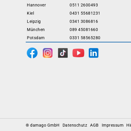
Hannover
0511 2600493
Kiel
0431 55681231
Leipzig
0341 3086816
München
089 45081660
Potsdam
0331 58565280
Footer
® damago GmbH
Datenschutz
AGB
Impressum
Hi
Menu