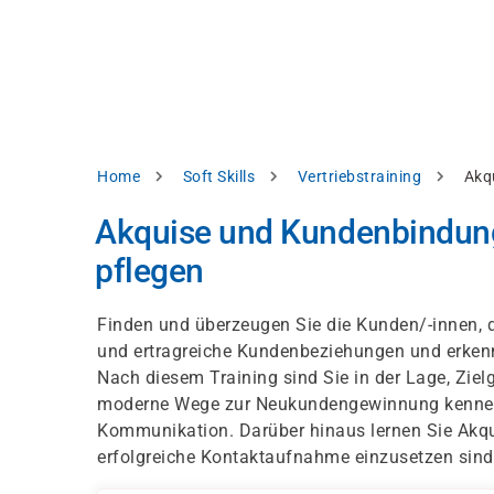
Direkt
alysieren,
zum
Inhalt
rbessern
d
levante
halte
zuzeigen.
Pfadnavigation
Home
Soft Skills
Vertriebstraining
Akq
Alles
Akquise und Kundenbindung
akzeptieren
pflegen
Einstellungen
Ablehnen
Finden und überzeugen Sie die Kunden/-innen, d
und ertragreiche Kundenbeziehungen und erkenn
Nach diesem Training sind Sie in der Lage, Ziel
ressum
Datenschutzhinweis
moderne Wege zur Neukundengewinnung kennen u
Kommunikation. Darüber hinaus lernen Sie Akqui
erfolgreiche Kontaktaufnahme einzusetzen sind