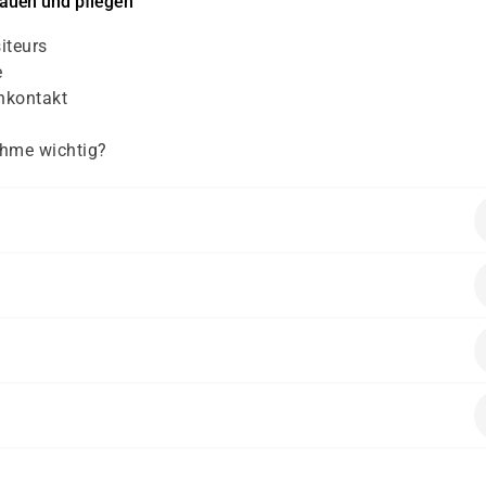
auen und pflegen
iteurs
e
enkontakt
ahme wichtig?
en folgende Vorkenntnisse mitbringen:
-innen aus allen Bereichen.
alten.