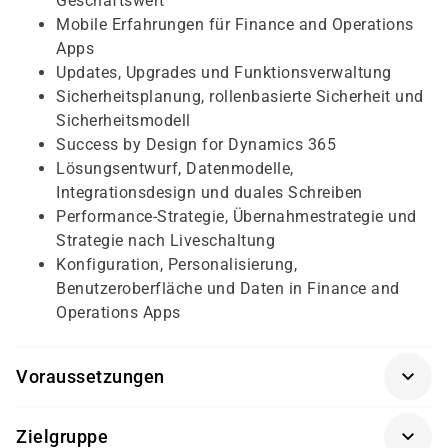
Geschäftswert
Mobile Erfahrungen für Finance and Operations
Apps
Updates, Upgrades und Funktionsverwaltung
Sicherheitsplanung, rollenbasierte Sicherheit und
Sicherheitsmodell
Success by Design for Dynamics 365
Lösungsentwurf, Datenmodelle,
Integrationsdesign und duales Schreiben
Performance-Strategie, Übernahmestrategie und
Strategie nach Liveschaltung
Konfiguration, Personalisierung,
Benutzeroberfläche und Daten in Finance and
Operations Apps
Voraussetzungen
Für diesen Kurs sollten Teilnehmende bereits Erfahrung
Zielgruppe
mit funktionalen oder technischen Schwerpunkten in