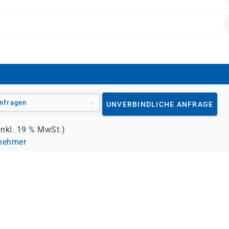
auf das Examen 300-835 vorbereiten möchten.
alten.
 Video)
nfragen
UNVERBINDLICHE ANFRAGE
inkl.
19 %
MwSt.)
lnehmer