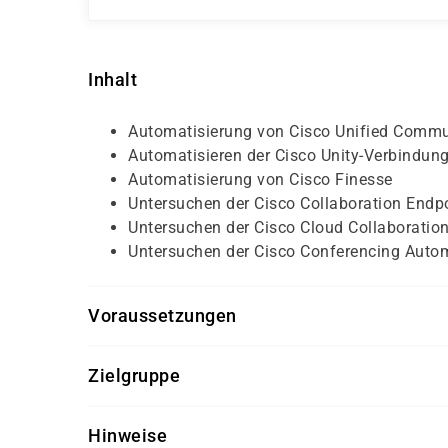
Inhalt
Automatisierung von Cisco Unified Comm
Automatisieren der Cisco Unity-Verbindun
Automatisierung von Cisco Finesse
Untersuchen der Cisco Collaboration Endp
Untersuchen der Cisco Cloud Collaboratio
Untersuchen der Cisco Conferencing Auto
Voraussetzungen
Für diesen Kurs sollten die Kursteilnehmer folg
Zielgruppe
Grundkenntnisse Simple Object Access Pr
Dieser Kurs richtet sich an Netzwerk- und Softw
Grundkenntnisse Programmierung und Scri
Hinweise
technische Lösungsarchitekten, Netzwerkadminis
Kenntnisse über Verwaltung und Konfigura