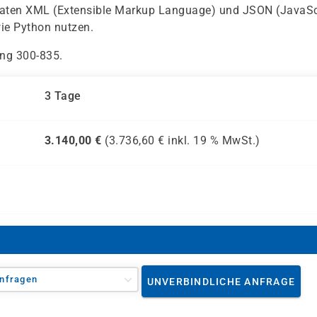
maten XML (Extensible Markup Language) und JSON (JavaSc
ie Python nutzen.
ung 300-835.
3 Tage
3.140,00
€
(
3.736,60
€ inkl.
19 %
MwSt.)
nfragen
UNVERBINDLICHE ANFRAGE