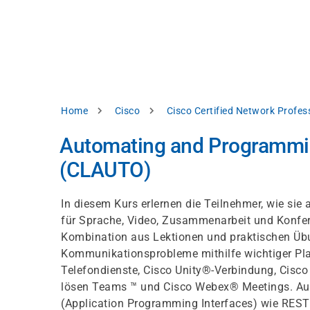
Direkt
alysieren,
zum
Inhalt
rbessern
d
levante
halte
zuzeigen.
Pfadnavigation
Home
Cisco
Cisco Certified Network Profe
Alles
Automating and Programming
akzeptieren
(CLAUTO)
Einstellungen
Ablehnen
In diesem Kurs erlernen die Teilnehmer, wie si
für Sprache, Video, Zusammenarbeit und Konfere
Kombination aus Lektionen und praktischen Üb
ressum
Datenschutzhinweis
Kommunikationsprobleme mithilfe wichtiger Pla
Telefondienste, Cisco Unity®-Verbindung, Cisc
lösen Teams ™ und Cisco Webex® Meetings. Auße
(Application Programming Interfaces) wie REST