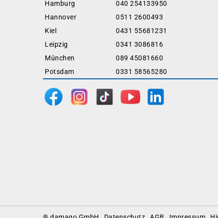
Hamburg
040 254133950
Hannover
0511 2600493
Kiel
0431 55681231
Leipzig
0341 3086816
München
089 45081660
Potsdam
0331 58565280
Footer
® damago GmbH
Datenschutz
AGB
Impressum
Hi