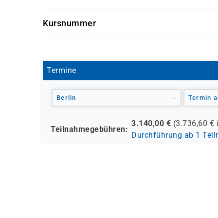
Softwareentwickler und -architekten, die sich 
Getränke und Snacks sind im Seminarpreis enth
Cisco Unified Communications Manager
Kursnummer
Cisco IP Phones
Cisco Finesse
CCNP-CLAUTO
Cisco-Webex-Geräte (Zusammenarbeit und
Cisco Webex Teams
Termine
Berlin
Termin a
3.140,00
€
(
3.736,60
€ 
Teilnahmegebühren:
Durchführung ab 1 Tei