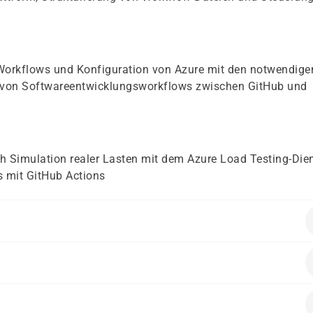
Workflows und Konfiguration von Azure mit den notwendige
g von Softwareentwicklungsworkflows zwischen GitHub und
 Simulation realer Lasten mit dem Azure Load Testing-Die
 mit GitHub Actions
Pull Requests, Code-Merges und andere Praktiken der
nntnisse in der Automatisierung von
n Azure
ten, insbesondere im Kontext von GitHub Actions und Azur