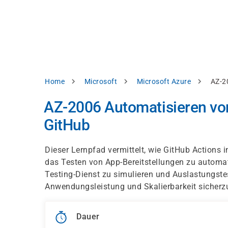
Direkt
alysieren,
zum
Inhalt
rbessern
d
levante
halte
zuzeigen.
Pfadnavigation
Home
Microsoft
Microsoft Azure
AZ-2
Alles
AZ-2006 Automatisieren von
akzeptieren
GitHub
Einstellungen
Ablehnen
Dieser Lernpfad vermittelt, wie GitHub Actions 
das Testen von App-Bereitstellungen zu automat
Testing-Dienst zu simulieren und Auslastungste
ressum
Datenschutzhinweis
Anwendungsleistung und Skalierbarkeit sicherzu
Dauer