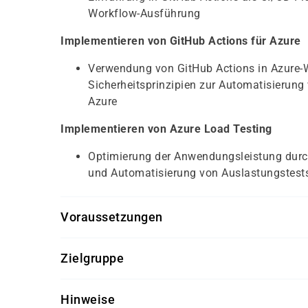
Workflow-Ausführung
Implementieren von GitHub Actions für Azure
Verwendung von GitHub Actions in Azure-
Sicherheitsprinzipien zur Automatisierun
Azure
Implementieren von Azure Load Testing
Optimierung der Anwendungsleistung durch
und Automatisierung von Auslastungstests
Voraussetzungen
Erfahrung mit GitHub und Verständnis für 
Zielgruppe
Repository-Verwaltung
Der Kurs richtet sich an Entwickler, die ihre Ke
Erfahrung beim Erstellen von Ressourcen i
Hinweise
Softwareentwicklungsworkflows erweitern möch