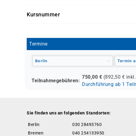
Load Testing.
Getränke und Snacks sind im Seminarpreis enth
Kursnummer
AZ-2006
Termine
Berlin
Termin a
750,00
€
(
892,50
€ inkl
Teilnahmegebühren:
Durchführung ab 1 Tei
Sie finden uns an folgenden Standorten:
Berlin
030 28493760
Bremen
040 254133950