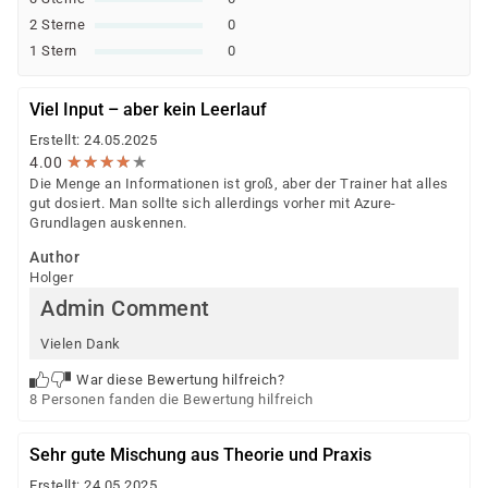
2 Sterne
0
1 Stern
0
Viel Input – aber kein Leerlauf
Erstellt: 24.05.2025
★
★
★
★
★
★
★
★
★
★
4.00
Die Menge an Informationen ist groß, aber der Trainer hat alles
gut dosiert. Man sollte sich allerdings vorher mit Azure-
Grundlagen auskennen.
Author
Holger
Admin Comment
Vielen Dank
War diese Bewertung hilfreich?
8 Personen fanden die Bewertung hilfreich
Sehr gute Mischung aus Theorie und Praxis
Erstellt: 24.05.2025