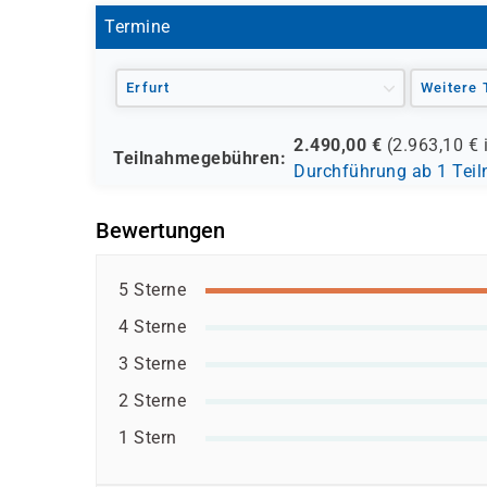
Servervirtualisierung
Termine
Grundlegende Erfahrung mit der Implement
Grundkenntnisse in Azure Active Directory
Erfurt
Weitere 
Erfahrung in der praktischen Arbeit mit 
Grundlegende Erfahrung mit Windows Pow
2.490,00
€
(
2.963,10
€ 
Teilnahmegebühren:
Durchführung ab 1 Tei
Bewertungen
5 Sterne
4 Sterne
3 Sterne
2 Sterne
1 Stern