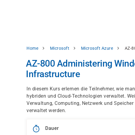
Direkt
alysieren,
zum
Inhalt
rbessern
d
levante
halte
zuzeigen.
Pfadnavigation
Home
Microsoft
Microsoft Azure
AZ-8
Alles
AZ-800 Administering Wind
akzeptieren
Infrastructure
Einstellungen
Ablehnen
In diesem Kurs erlernen die Teilnehmer, wie man
hybriden und Cloud-Technologien verwaltet. Weit
Verwaltung, Computing, Netzwerk und Speicher
ressum
Datenschutzhinweis
verwaltet werden.
Dauer