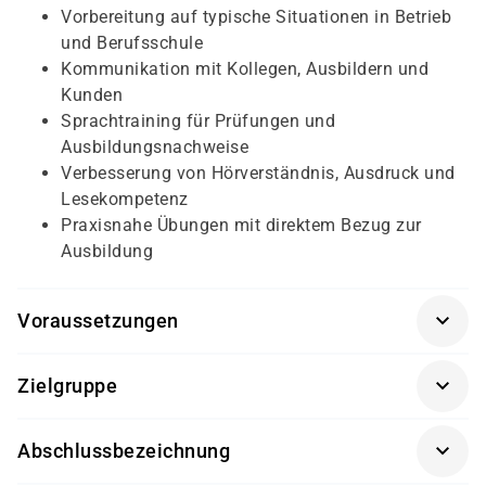
Vorbereitung auf typische Situationen in Betrieb
und Berufsschule
Kommunikation mit Kollegen, Ausbildern und
Kunden
Sprachtraining für Prüfungen und
Ausbildungsnachweise
Verbesserung von Hörverständnis, Ausdruck und
Lesekompetenz
Praxisnahe Übungen mit direktem Bezug zur
Ausbildung
Voraussetzungen
Für die Teilnahme wird eine gültige
Zielgruppe
Teilnahmeberechtigung für Berufssprachkurse
benötigt. Diese kann beispielsweise über das BAMF,
Der Azubi-BSK richtet sich an Unternehmen, die ihre
das Jobcenter oder die Agentur für Arbeit erfolgen. Je
Abschlussbezeichnung
Auszubildenden sprachlich unterstützen möchten. Das
nach Kursniveau sind grundlegende Deutschkenntnisse
Angebot eignet sich insbesondere für Auszubildende