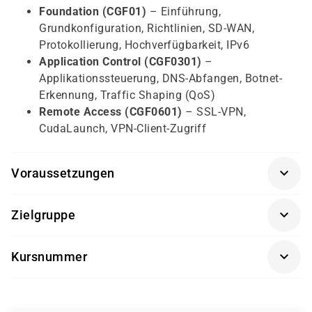
Foundation (CGF01)
– Einführung,
Grundkonfiguration, Richtlinien, SD-WAN,
Protokollierung, Hochverfügbarkeit, IPv6
Application Control (CGF0301)
–
Applikationssteuerung, DNS-Abfangen, Botnet-
Erkennung, Traffic Shaping (QoS)
Remote Access (CGF0601)
– SSL-VPN,
CudaLaunch, VPN-Client-Zugriff
Voraussetzungen
Erfahrung mit TCP/IP-Netzwerken
Zielgruppe
Kenntnisse zu Netzwerktechnologien und
Firewall-Betriebskonzepten
Systemadministratoren, IT-
Kursnummer
Sicherheitsverantwortliche
BCBND
Netzwerktechniker mit Fokus auf Firewall- und
VPN-Technologien