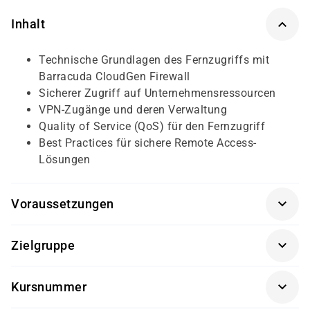
Inhalt
Technische Grundlagen des Fernzugriffs mit
Barracuda CloudGen Firewall
Sicherer Zugriff auf Unternehmensressourcen
VPN-Zugänge und deren Verwaltung
Quality of Service (QoS) für den Fernzugriff
Best Practices für sichere Remote Access-
Lösungen
Voraussetzungen
Teilnahme am Kurs „Barracuda CloudGen Firewall –
Zielgruppe
Foundation v9.0 (CGF01)“ oder vergleichbare
Kenntnisse im Umgang mit Barracuda-Produkten.
Technisches Personal wie Systemadministratoren oder
Kursnummer
Netzwerktechniker. Die Teilnehmer müssen Barracuda-
Partner oder -Kunden sein.