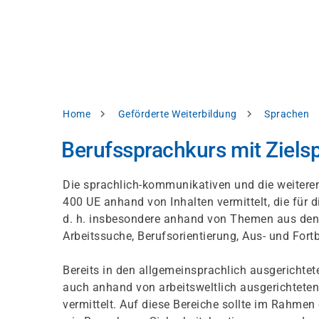
Direkt
alysieren,
zum
Inhalt
rbessern
d
levante
halte
zuzeigen.
Pfadnavigation
Home
Geförderte Weiterbildung
Sprachen
Alles
Berufssprachkurs mit Ziels
akzeptieren
Einstellungen
Die sprachlich-kommunikativen und die weiter
400 UE anhand von Inhalten vermittelt, die für 
Ablehnen
d. h. insbesondere anhand von Themen aus den
Arbeitssuche, Berufsorientierung, Aus- und For
ressum
Datenschutzhinweis
Bereits in den allgemeinsprachlich ausgerichte
auch anhand von arbeitsweltlich ausgerichteten
vermittelt. Auf diese Bereiche sollte im Rahme