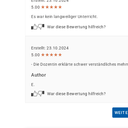
Erstellt: 23.10.2024
★
★
★
★
★
★
★
★
★
★
5.00
Es war kein langweiliger Unterricht.
War diese Bewertung hilfreich?
Erstellt: 23.10.2024
★
★
★
★
★
★
★
★
★
★
5.00
- Die Dozentin erklärte schwer verständliches mehr
Author
E.
War diese Bewertung hilfreich?
WEITE