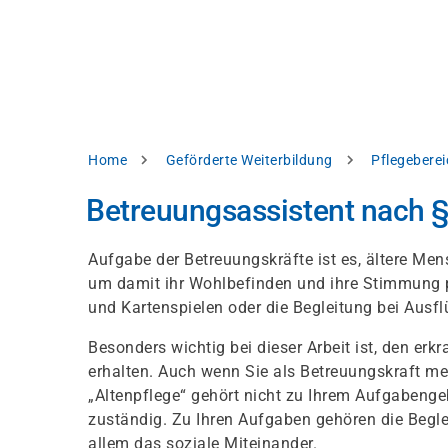
Direkt
alysieren,
zum
Inhalt
rbessern
d
levante
halte
zuzeigen.
Pfadnavigation
Home
Geförderte Weiterbildung
Pflegeberei
Alles
Betreuungsassistent nach §
akzeptieren
Einstellungen
Aufgabe der Betreuungskräfte ist es, ältere M
um damit ihr Wohlbefinden und ihre Stimmung pos
Ablehnen
und Kartenspielen oder die Begleitung bei Ausf
Besonders wichtig bei dieser Arbeit ist, den er
ressum
Datenschutzhinweis
erhalten. Auch wenn Sie als Betreuungskraft mei
„Altenpflege“ gehört nicht zu Ihrem Aufgabengebi
zuständig. Zu Ihren Aufgaben gehören die Begl
allem das soziale Miteinander.