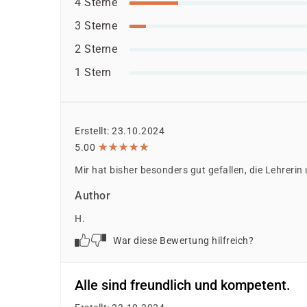
Europäischer Sozialfonds (ESF)
4 Sterne
Weitere öffentliche oder private Kostenträ
3 Sterne
Ob eine Förderung oder Kostenübernahme möglich
2 Sterne
individuellen Prüfung Ihrer persönlichen Vorau
1 Stern
Erstellt: 23.10.2024
★
★
★
★
★
★
★
★
★
★
5.00
Mir hat bisher besonders gut gefallen, die Lehrerin
Author
H.
War diese Bewertung hilfreich?
Alle sind freundlich und kompetent.