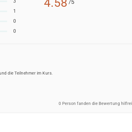
4.58
3
/5
ger
1
 ist, entscheidet der jeweilige Kostenträger nach einer
0
ssetzungen und Förderfähigkeit.
0
 und die Teilnehmer im Kurs.
0 Person fanden die Bewertung hilfre