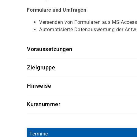
Formulare und Umfragen
Versenden von Formularen aus MS Access
Automatisierte Datenauswertung der Antw
Voraussetzungen
Für diesen Kurs sollten die Kursteilnehmer folg
Zielgruppe
MS Word - Basiswissen
Dieser Kurs richtet sich an Office-Anwender.
MS Outlook - Basiswissen
Hinweise
Getränke und Snacks sind im Seminarpreis enth
Kursnummer
S 1138
Termine