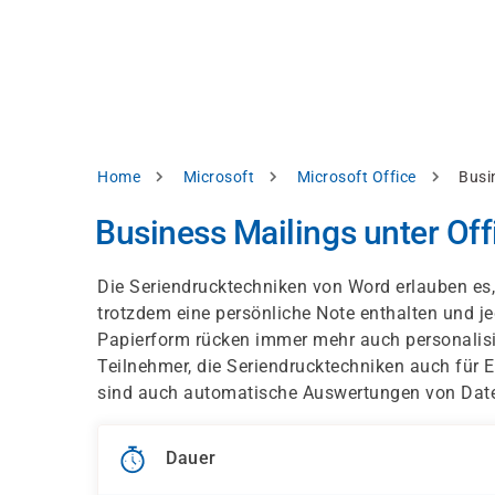
Direkt
alysieren,
zum
Inhalt
rbessern
d
levante
halte
zuzeigen.
Pfadnavigation
Home
Microsoft
Microsoft Office
Busi
Alles
Business Mailings unter Off
akzeptieren
Einstellungen
Die Seriendrucktechniken von Word erlauben es, B
trotzdem eine persönliche Note enthalten und j
Ablehnen
Papierform rücken immer mehr auch personalisie
Teilnehmer, die Seriendrucktechniken auch für
sind auch automatische Auswertungen von Date
ressum
Datenschutzhinweis
Dauer