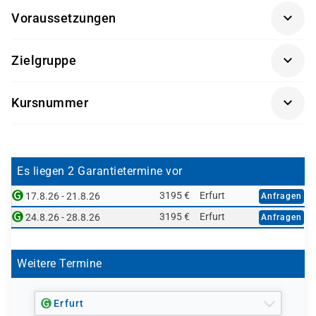
Voraussetzungen
Grundkenntnisse in IT und Netzwerktechnik
Zielgruppe
Interesse an technischen Zusammenhängen
Der Kurs richtet sich an Auszubildende in IT-Berufen
Keine Cisco-Vorkenntnisse erforderlich
Kursnummer
(z. B. Fachinformatiker für Systemintegration), die sich
Eigener Laptop mit Internetzugang empfohlen
praxisnah auf die Inhalte der Cisco CCNA-Zertifizierung
AZUBI004
vorbereiten möchten. Ideal für Berufseinsteiger mit
Interesse an Netzwerktechnik.
Es liegen 2 Garantietermine vor
3195 €
Erfurt
17.8.26 - 21.8.26
Anfragen
3195 €
Erfurt
24.8.26 - 28.8.26
Anfragen
Weitere Termine
Erfurt