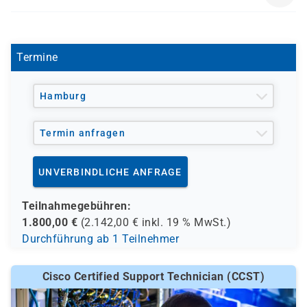
Netzwerksicherheit.
gezielt auf die CCNA-Prüfung hinarbeiten
CCNA-EXAM
möchten.
Termine
Hamburg
Termin anfragen
UNVERBINDLICHE ANFRAGE
Teilnahmegebühren:
1.800,00
€
(
2.142,00
€ inkl.
19 %
MwSt.)
Durchführung ab 1 Teilnehmer
Cisco Certified Support Technician (CCST)