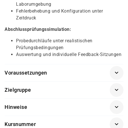
Laborumgebung
Fehlerbehebung und Konfiguration unter
Zeitdruck
Abschlussprüfungssimulation:
Probedurchläufe unter realistischen
Prüfungsbedingungen
Auswertung und individuelle Feedback-Sitzungen
Voraussetzungen
Teilnahme am Kurs
Implementing and
Zielgruppe
Administering Cisco Solutions (CCNA)
oder
vergleichbare Kenntnisse und praktische
Teilnehmer des Kurses
Implementing and
Hinweise
Erfahrung in der Netzwerktechnik.
Administering Cisco Solutions (CCNA)
, die kurz
Grundkenntnisse in IPv4/IPv6, Subnetting,
Getränke und Snacks sind im Seminarpreis enthalten.
vor der Zertifizierungsprüfung stehen.
Routing- und Switching-Technologien sowie
Kursnummer
IT-Fachkräfte, die ihre Kenntnisse auffrischen und