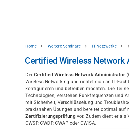
Direkt
alysieren,
zum
Inhalt
rbessern
d
levante
halte
zuzeigen.
Pfadnavigation
Home
Weitere Seminare
IT-Netzwerke
Alles
Certified Wireless Network
akzeptieren
Einstellungen
Der
Certified Wireless Network Administrator
Wireless Networking und richtet sich an IT-Fachk
Ablehnen
konfigurieren und betreiben möchten. Die Teil
Technologien, verstehen Funkfrequenzen und An
mit Sicherheit, Verschlüsselung und Troublesho
ressum
Datenschutzhinweis
praxisnahen Übungen und bereitet optimal auf 
Zertifizierungsprüfung
vor. Zudem dient er als
CWSP, CWDP, CWAP oder CWISA.