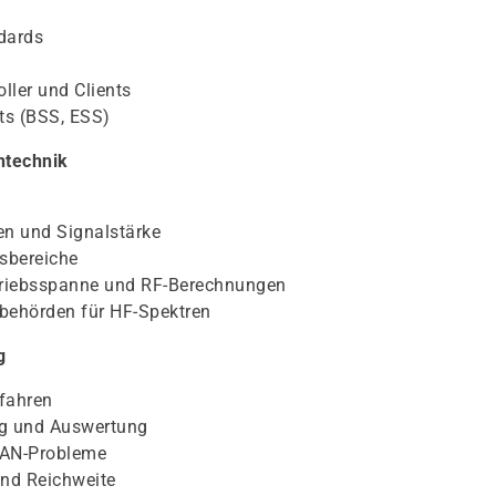
dards
ler und Clients
ts (BSS, ESS)
ntechnik
en und Signalstärke
sbereiche
riebsspanne und RF-Berechnungen
sbehörden für HF-Spektren
g
fahren
ng und Auswertung
LAN-Probleme
und Reichweite