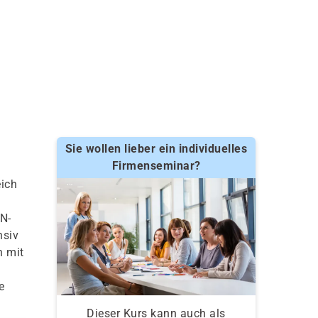
Sie wollen lieber ein individuelles
Firmenseminar?
ich
N-
nsiv
n mit
e
Dieser Kurs kann auch als