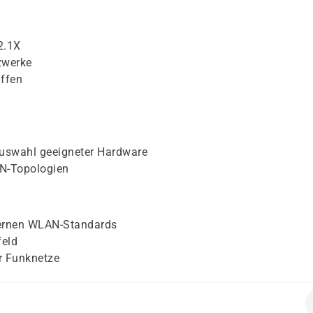
2.1X
zwerke
ffen
uswahl geeigneter Hardware
AN-Topologien
ernen WLAN-Standards
feld
r Funknetze