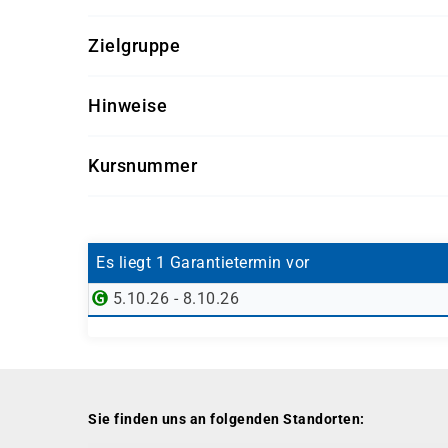
Empfohlene Kenntnisse
Zielgruppe
Grundlegende Kenntnisse im Networking
Für wen dieser Kurs ideal geeignet ist
Technisches Verständnis für IT-Infrastrukt
Hinweise
Keine formalen Zertifizierungen erforderli
Netzwerkadministratoren und IT-Techniker
Wichtige Informationen
Support- und Servicepersonal im Wireless-
Kursnummer
IT-Fachkräfte, die ein fundiertes WLAN-W
Der Kurs bereitet gezielt auf die
CWNA-Zert
Personen, die eine Karriere im Bereich Wir
CWNA-BASIS
Er ist die Grundlage für alle fortgeschrit
Praxisnahe Beispiele und Übungen ermögl
Ideal für Unternehmen, die zuverlässige u
Es liegt 1 Garantietermin vor
5.10.26 - 8.10.26
Sie finden uns an folgenden Standorten: