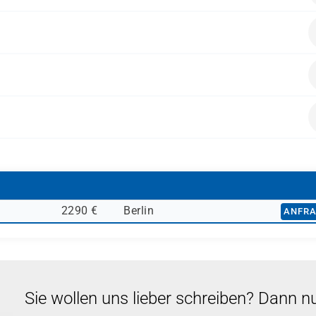
ur
ch
Bereich
issen aufbauen möchten
ifizierungsprüfung
vor.
eless Networking anstreben
tenen CWNP-Zertifizierungen (CWSP, CWDP, CWAP, CWISA etc.)
ichen den Transfer in reale Unternehmensumgebungen.
nd sichere WLAN-Infrastrukturen benötigen.
2290 €
Berlin
ANFR
Sie wollen uns lieber schreiben? Dann n