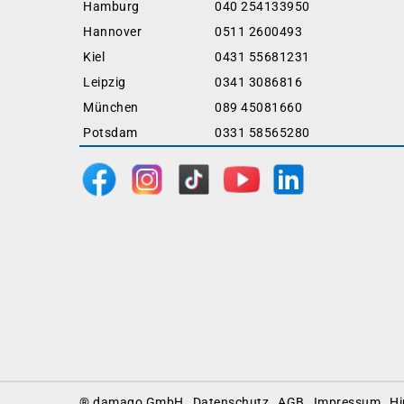
Hamburg
040 254133950
Hannover
0511 2600493
Kiel
0431 55681231
Leipzig
0341 3086816
München
089 45081660
Potsdam
0331 58565280
Footer
® damago GmbH
Datenschutz
AGB
Impressum
Hi