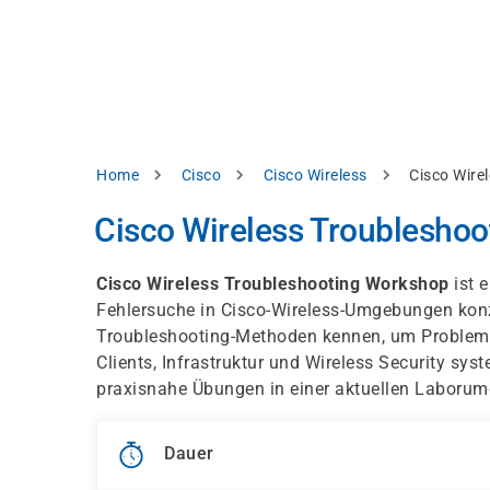
Direkt
alysieren,
zum
Inhalt
rbessern
d
levante
halte
zuzeigen.
Pfadnavigation
Home
Cisco
Cisco Wireless
Cisco Wire
Alles
Cisco Wireless Troublesho
akzeptieren
Einstellungen
Cisco Wireless Troubleshooting Workshop
ist e
Fehlersuche in Cisco-Wireless-Umgebungen konz
Ablehnen
Troubleshooting-Methoden kennen, um Probleme m
Clients, Infrastruktur und Wireless Security sy
praxisnahe Übungen in einer aktuellen Laboru
ressum
Datenschutzhinweis
Dauer