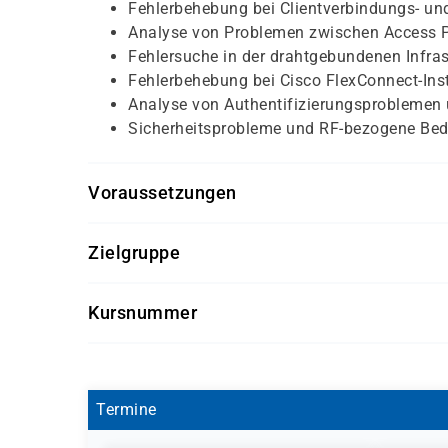
Fehlerbehebung bei Clientverbindungs- u
Analyse von Problemen zwischen Access Po
Fehlersuche in der drahtgebundenen Infras
Fehlerbehebung bei Cisco FlexConnect-Inst
Analyse von Authentifizierungsproblemen
Sicherheitsprobleme und RF-bezogene Be
Voraussetzungen
CCNA Wireless oder vergleichbare Grundkenntnis
Zielgruppe
Points und Prime Infrastructure. Security-Kno
CWNA.
WLAN-Techniker, Wireless Engineers, Support-Mi
Kursnummer
Werkzeuge und -Methoden für Cisco Wireless b
CWTSW
Termine