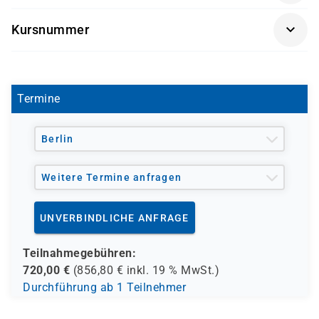
Förderung durch
Kursnummer
- den Europäischen Sozialfond ESF
D 8023
- den Berufsförderungsdienst der Bundeswehr (BFD)
- verschiedene Berufsgenossenschaften
- regionale Einrichtungen
Termine
und andere Träger möglich
Berlin
Weitere Termine anfragen
UNVERBINDLICHE ANFRAGE
Teilnahmegebühren:
720,00
€
(
856,80
€ inkl.
19 %
MwSt.)
Durchführung ab 1 Teilnehmer