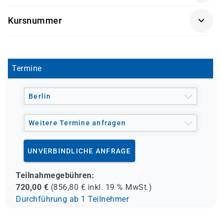
Förderung durch
Kursnummer
- den Europäischen Sozialfond ESF
D 8023
- den Berufsförderungsdienst der Bundeswehr (BFD)
- verschiedene Berufsgenossenschaften
- regionale Einrichtungen
Termine
und andere Träger möglich
Berlin
Weitere Termine anfragen
UNVERBINDLICHE ANFRAGE
Teilnahmegebühren:
720,00
€
(
856,80
€ inkl.
19 %
MwSt.)
Durchführung ab 1 Teilnehmer