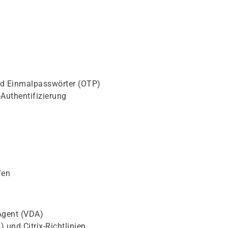
nd Einmalpasswörter (OTP)
-Authentifizierung
fen
Agent (VDA)
 und Citrix-Richtlinien