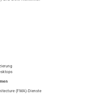
zierung
esktops
emen
itecture (FMA)-Dienste