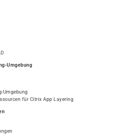
AD
ring-Umgebung
ing-Umgebung
sourcen für Citrix App Layering
en
ungen