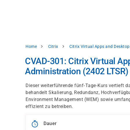
Direkt
alysieren,
zum
Inhalt
rbessern
d
levante
halte
zuzeigen.
Pfadnavigation
Home
Citrix
Citrix Virtual Apps and Desktop
Alles
CVAD-301: Citrix Virtual A
akzeptieren
Administration (2402 LTSR)
Einstellungen
Ablehnen
Dieser weiterführende fünf‑Tage‑Kurs vertieft da
behandelt Skalierung, Redundanz, Hochverfügbar
Environment Management (WEM) sowie umfangr
ressum
Datenschutzhinweis
effizient zu betreiben.
Dauer